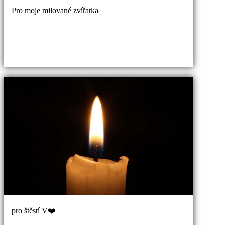
Pro moje milované zvířatka
pro štěstí V❤️