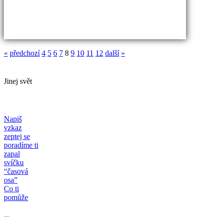
«
předchozí
4
5
6
7
8
9
10
11
12
další
»
Jinej svět
Napiš
vzkaz
zeptej se
poradíme ti
zapal
svíčku
“časová
osa”
Co ti
pomůže