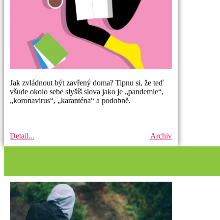
Jak zvládnout být zavřený doma? Tipnu si, že teď
všude okolo sebe slyšíš slova jako je „pandemie“,
„koronavirus“, „karanténa“ a podobně.
Detail...
Archiv