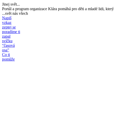
Jinej svět...
Portál a program organizace Klára pomáhá pro děti a mladé lidi, který
...svět nás všech
Napiš
vzkaz
zeptej se
poradíme ti
zapal
svíčku
“časová
osa”
Co ti
pomůže