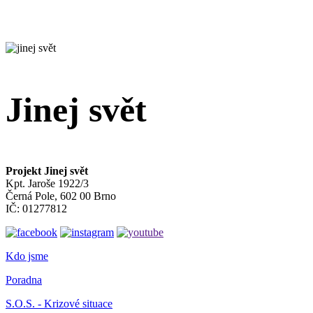
Jinej svět
Projekt Jinej svět
Kpt. Jaroše 1922/3
Černá Pole, 602 00 Brno
IČ: 01277812
Kdo jsme
Poradna
S.O.S. - Krizové situace